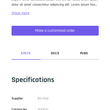
dolor sit amet consectetur adipiscing elit. Lorem Ipsum has
been the industry standard dummy text ever since the 1500s,
when an unknown printer took a galley of type and
scrambled it to make a type specimen book. It has survived
not only five centuries, but also the leap into electronic
Make a customized order
typesetting, remaining essentially unchanged. It was
popularised in the 1960s with the release of Letraset sheets
containing Lorem Ipsum passages, and more recently with
desktop publishing software like Aldus PageMaker including
versions of Lorem Ipsum.
SPEC
S
DOC
S
PUB
S
Specifications
Supplier
Bio-Rad
Catalog No
1610610