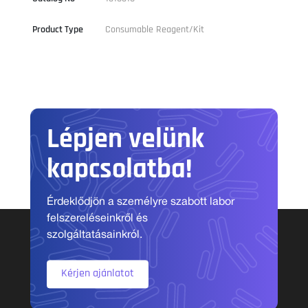
Product Type
Consumable Reagent/Kit
Lépjen velünk
kapcsolatba!
Érdeklődjön a személyre szabott labor
felszereléseinkről és
szolgáltatásainkról.
Kérjen ajánlatot