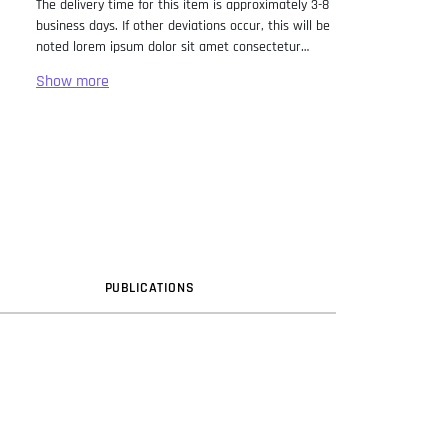
The delivery time for this item is approximately 3-8
business days. If other deviations occur, this will be
noted lorem ipsum dolor sit amet consectetur
adipiscing elit. Lorem Ipsum has been the industry
standard dummy text ever since the 1500s, when
an unknown printer took a galley of type and
scrambled it to make a type specimen book. It has
survived not only five centuries, but also the leap
into electronic typesetting, remaining essentially
unchanged. It was popularised in the 1960s with the
release of Letraset sheets containing Lorem Ipsum
passages, and more recently with desktop
publishing software like Aldus PageMaker including
versions of Lorem Ipsum.
PUB
LICATION
S