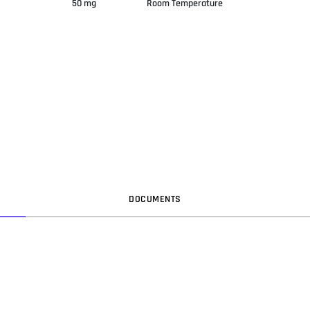
50 mg
Room Temperature
DOC
UMENT
S