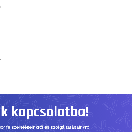
f
p
nk kapcsolatba!
r felszereléseinkről és szolgáltatásainkról.