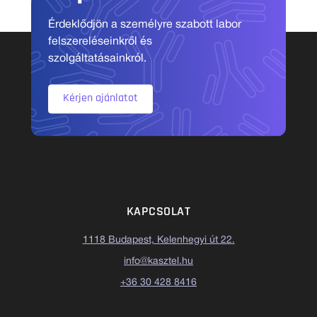
Érdeklődjön a személyre szabott labor
felszereléseinkről és
szolgáltatásainkról.
Kérjen ajánlatot
KAPCSOLAT
1118 Budapest, Kelenhegyi út 22.
info@kasztel.hu
+36 30 428 8416