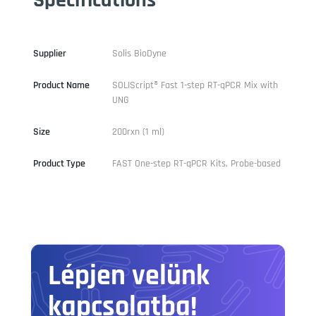
Supplier
Solis BioDyne
Product Name
SOLIScript®️ Fast 1-step RT-qPCR Mix with
UNG
Size
200rxn (1 ml)
Product Type
FAST One-step RT-qPCR Kits, Probe-based
Lépjen velünk
kapcsolatba!