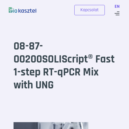
Skip to content
EN
Kapcsolat
08-87-
00200SOLIScript®️ Fast
1-step RT-qPCR Mix
with UNG