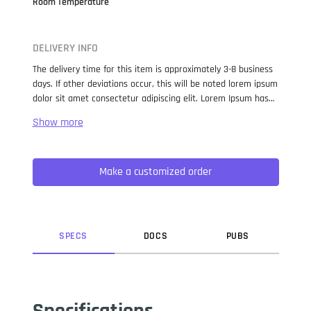
Room Temperature
DELIVERY INFO
The delivery time for this item is approximately 3-8 business
days. If other deviations occur, this will be noted lorem ipsum
dolor sit amet consectetur adipiscing elit. Lorem Ipsum has
been the industry standard dummy text ever since the 1500s,
when an unknown printer took a galley of type and
scrambled it to make a type specimen book. It has survived
not only five centuries, but also the leap into electronic
Make a customized order
typesetting, remaining essentially unchanged. It was
popularised in the 1960s with the release of Letraset sheets
containing Lorem Ipsum passages, and more recently with
desktop publishing software like Aldus PageMaker including
versions of Lorem Ipsum.
SPEC
S
DOC
S
PUB
S
Specifications