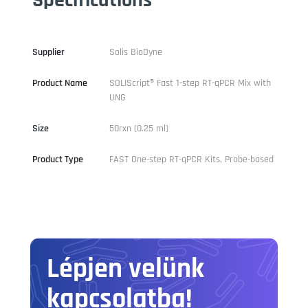
Supplier
Solis BioDyne
Product Name
SOLIScript®️ Fast 1-step RT-qPCR Mix with
UNG
Size
50rxn (0.25 ml)
Product Type
FAST One-step RT-qPCR Kits, Probe-based
Lépjen velünk
kapcsolatba!