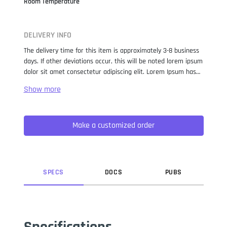
Room Temperature
DELIVERY INFO
The delivery time for this item is approximately 3-8 business
days. If other deviations occur, this will be noted lorem ipsum
dolor sit amet consectetur adipiscing elit. Lorem Ipsum has
been the industry standard dummy text ever since the 1500s,
when an unknown printer took a galley of type and
scrambled it to make a type specimen book. It has survived
not only five centuries, but also the leap into electronic
Make a customized order
typesetting, remaining essentially unchanged. It was
popularised in the 1960s with the release of Letraset sheets
containing Lorem Ipsum passages, and more recently with
desktop publishing software like Aldus PageMaker including
versions of Lorem Ipsum.
SPEC
S
DOC
S
PUB
S
Specifications