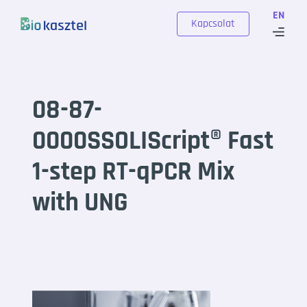
Skip to content
EN
Kapcsolat
08-87-
0000SSOLIScript®️ Fast
1-step RT-qPCR Mix
with UNG