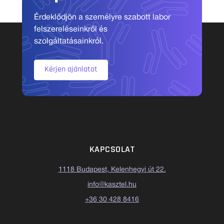
Érdeklődjön a személyre szabott labor
felszereléseinkről és
szolgáltatásainkról.
Kérjen ajánlatot
KAPCSOLAT
1118 Budapest, Kelenhegyi út 22.
info@kasztel.hu
+36 30 428 8416