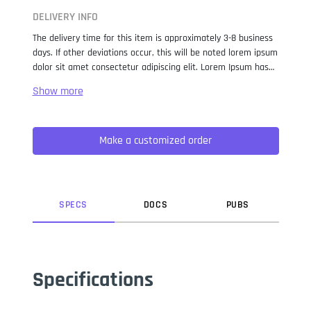
DELIVERY INFO
The delivery time for this item is approximately 3-8 business
days. If other deviations occur, this will be noted lorem ipsum
dolor sit amet consectetur adipiscing elit. Lorem Ipsum has
been the industry standard dummy text ever since the 1500s,
when an unknown printer took a galley of type and
scrambled it to make a type specimen book. It has survived
not only five centuries, but also the leap into electronic
Make a customized order
typesetting, remaining essentially unchanged. It was
popularised in the 1960s with the release of Letraset sheets
containing Lorem Ipsum passages, and more recently with
desktop publishing software like Aldus PageMaker including
versions of Lorem Ipsum.
SPEC
S
DOC
S
PUB
S
Specifications