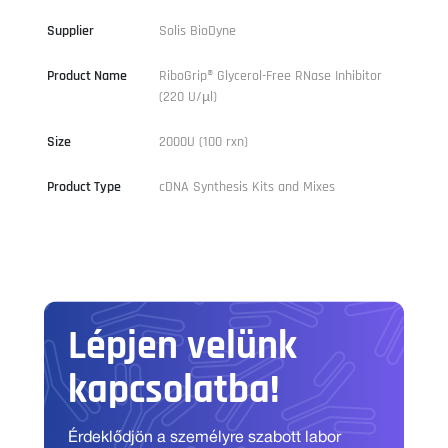
Supplier
Solis BioDyne
Product Name
RiboGrip® Glycerol-Free RNase Inhibitor
(220 U/µl)
Size
2000U (100 rxn)
Product Type
cDNA Synthesis Kits and Mixes
Lépjen velünk
kapcsolatba!
Érdeklődjön a személyre szabott labor