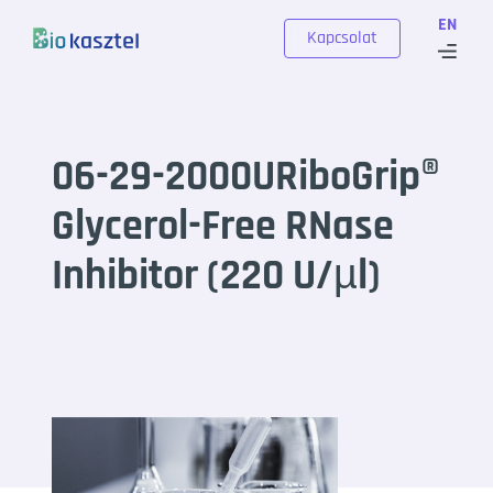
Skip to content
EN
Kapcsolat
06-29-2000URiboGrip®
Glycerol-Free RNase
Inhibitor (220 U/µl)