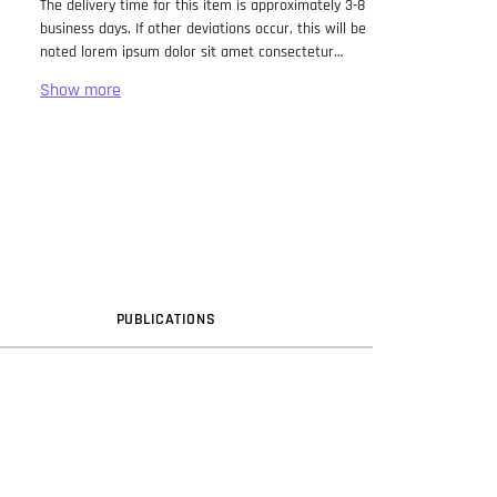
The delivery time for this item is approximately 3-8
business days. If other deviations occur, this will be
noted lorem ipsum dolor sit amet consectetur
adipiscing elit. Lorem Ipsum has been the industry
standard dummy text ever since the 1500s, when
an unknown printer took a galley of type and
scrambled it to make a type specimen book. It has
survived not only five centuries, but also the leap
into electronic typesetting, remaining essentially
unchanged. It was popularised in the 1960s with the
release of Letraset sheets containing Lorem Ipsum
passages, and more recently with desktop
publishing software like Aldus PageMaker including
versions of Lorem Ipsum.
PUB
LICATION
S