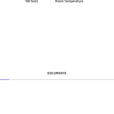
100 tests
Room Temperature
DOC
UMENT
S