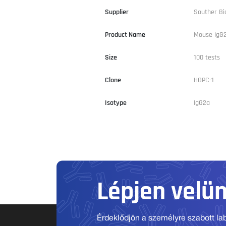
Supplier
Souther Bi
Product Name
Mouse IgG
Size
100 tests
Clone
HOPC-1
Isotype
IgG2a
Lépjen velü
Érdeklődjön a személyre szabott labo