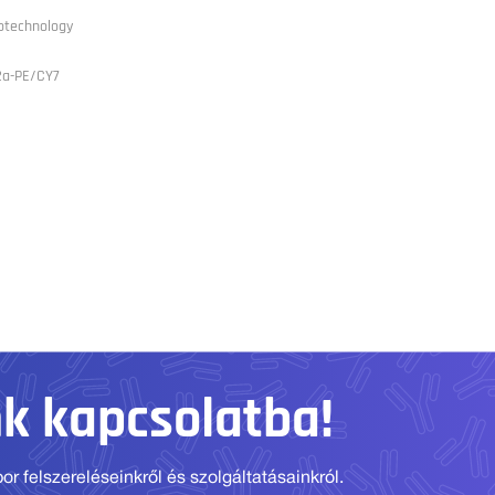
otechnology
2a-PE/CY7
nk kapcsolatba!
r felszereléseinkről és szolgáltatásainkról.