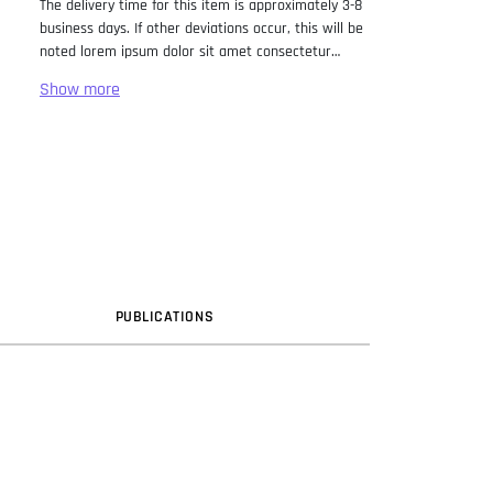
The delivery time for this item is approximately 3-8
business days. If other deviations occur, this will be
noted lorem ipsum dolor sit amet consectetur
adipiscing elit. Lorem Ipsum has been the industry
standard dummy text ever since the 1500s, when
an unknown printer took a galley of type and
scrambled it to make a type specimen book. It has
survived not only five centuries, but also the leap
into electronic typesetting, remaining essentially
unchanged. It was popularised in the 1960s with the
release of Letraset sheets containing Lorem Ipsum
passages, and more recently with desktop
publishing software like Aldus PageMaker including
versions of Lorem Ipsum.
PUB
LICATION
S