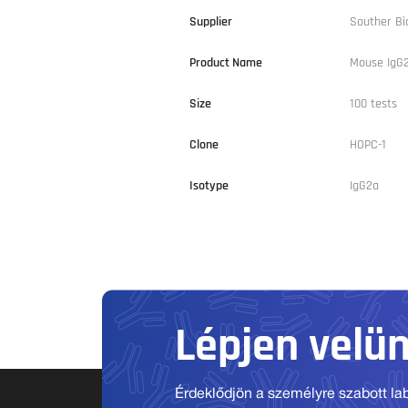
Supplier
Souther Bi
Product Name
Mouse IgG
Size
100 tests
Clone
HOPC-1
Isotype
IgG2a
Lépjen velü
Érdeklődjön a személyre szabott labo