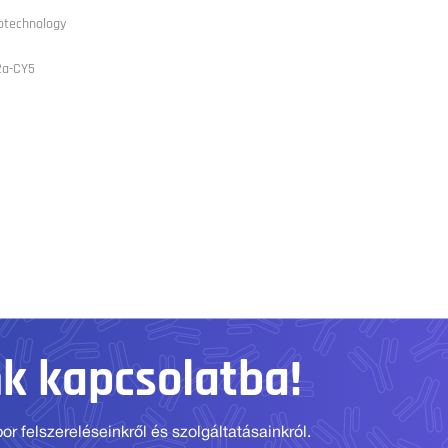
otechnology
2a-CY5
nk kapcsolatba!
r felszereléseinkről és szolgáltatásainkról.