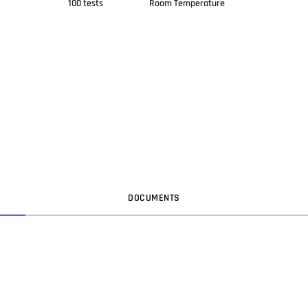
100 tests
Room Temperature
DOC
UMENT
S