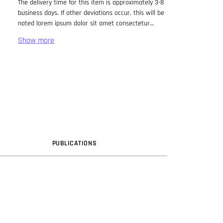
The delivery time for this item is approximately 3-8
business days. If other deviations occur, this will be
noted lorem ipsum dolor sit amet consectetur
adipiscing elit. Lorem Ipsum has been the industry
standard dummy text ever since the 1500s, when
an unknown printer took a galley of type and
scrambled it to make a type specimen book. It has
survived not only five centuries, but also the leap
into electronic typesetting, remaining essentially
unchanged. It was popularised in the 1960s with the
release of Letraset sheets containing Lorem Ipsum
passages, and more recently with desktop
publishing software like Aldus PageMaker including
versions of Lorem Ipsum.
PUB
LICATION
S