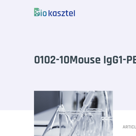
Skip to content
0102-10Mouse IgG1-P
ARTIC