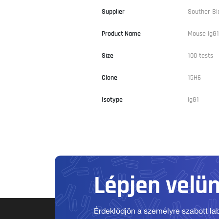
Supplier
Souther Bi
Product Name
Mouse IgG
Size
100 tests
Clone
15H6
Isotype
IgG1
Lépjen velü
Érdeklődjön a személyre szabott labo