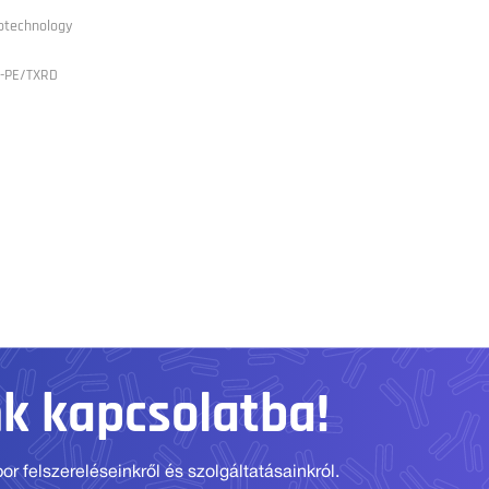
otechnology
1-PE/TXRD
nk kapcsolatba!
r felszereléseinkről és szolgáltatásainkról.