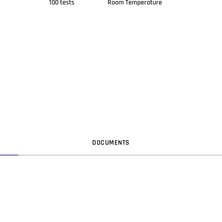
100 tests
Room Temperature
DOC
UMENT
S