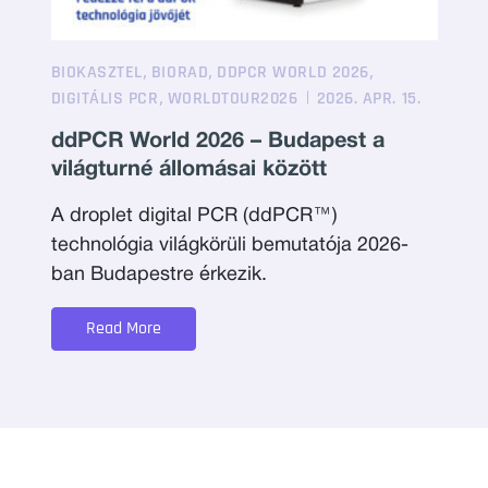
,
,
,
BIOKASZTEL
BIORAD
DDPCR WORLD 2026
,
DIGITÁLIS PCR
WORLDTOUR2026
2026. APR. 15.
ddPCR World 2026 – Budapest a
világturné állomásai között
A droplet digital PCR (ddPCR™)
technológia világkörüli bemutatója 2026-
ban Budapestre érkezik.
Read More