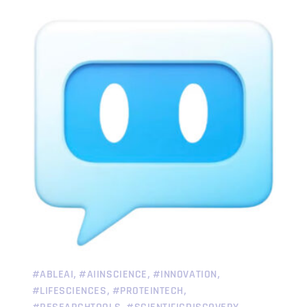
,
,
,
#ABLEAI
#AIINSCIENCE
#INNOVATION
,
,
#LIFESCIENCES
#PROTEINTECH
,
,