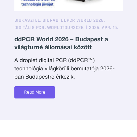
,
,
,
BIOKASZTEL
BIORAD
DDPCR WORLD 2026
,
DIGITÁLIS PCR
WORLDTOUR2026
2026. APR. 15.
ddPCR World 2026 – Budapest a
világturné állomásai között
A droplet digital PCR (ddPCR™)
technológia világkörüli bemutatója 2026-
ban Budapestre érkezik.
Read More