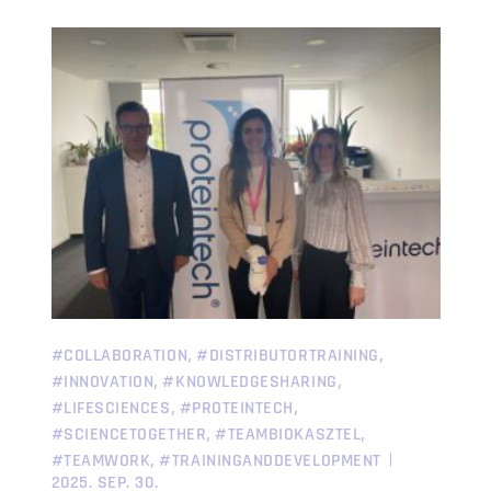
,
,
#COLLABORATION
#DISTRIBUTORTRAINING
,
,
#INNOVATION
#KNOWLEDGESHARING
,
,
#LIFESCIENCES
#PROTEINTECH
,
,
#SCIENCETOGETHER
#TEAMBIOKASZTEL
,
#TEAMWORK
#TRAININGANDDEVELOPMENT
2025. SEP. 30.