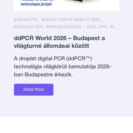
,
,
,
BIOKASZTEL
BIORAD
DDPCR WORLD 2026
,
DIGITÁLIS PCR
WORLDTOUR2026
2026. APR. 15.
ddPCR World 2026 – Budapest a
világturné állomásai között
A droplet digital PCR (ddPCR™)
technológia világkörüli bemutatója 2026-
ban Budapestre érkezik.
Read More