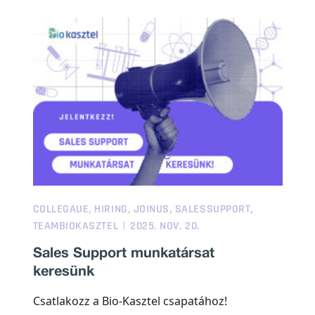
,
,
,
,
COLLEGAUE
HIRING
JOINUS
SALESSUPPORT
TEAMBIOKASZTEL
2025. NOV. 20.
Sales Support munkatársat
keresünk
Csatlakozz a Bio-Kasztel csapatához!