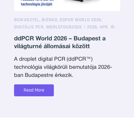
,
,
,
BIOKASZTEL
BIORAD
DDPCR WORLD 2026
,
DIGITÁLIS PCR
WORLDTOUR2026
2026. APR. 15.
ddPCR World 2026 – Budapest a
világturné állomásai között
A droplet digital PCR (ddPCR™)
technológia világkörüli bemutatója 2026-
ban Budapestre érkezik.
Read More