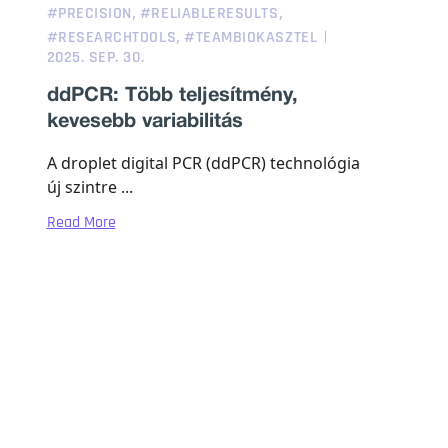
,
,
#PRECISION
#RELIABLERESULTS
,
#RESEARCHTOOLS
#TEAMBIOKASZTEL
2025. SEP. 30.
ddPCR: Több teljesítmény,
kevesebb variabilitás
A droplet digital PCR (ddPCR) technológia
új szintre ...
Read More