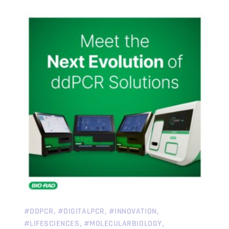
,
,
,
#DDPCR
#DIGITALPCR
#INNOVATION
,
,
#LIFESCIENCES
#MOLECULARBIOLOGY