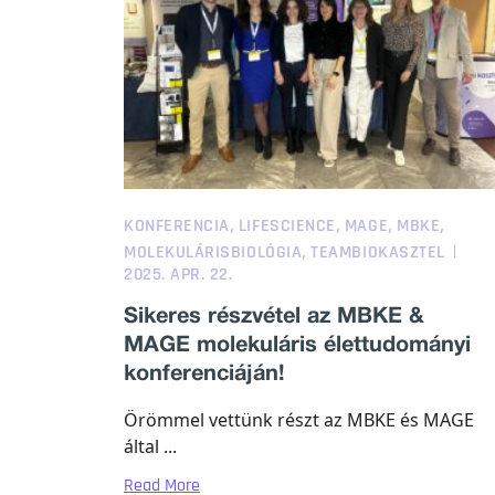
,
,
,
,
KONFERENCIA
LIFESCIENCE
MAGE
MBKE
,
MOLEKULÁRISBIOLÓGIA
TEAMBIOKASZTEL
2025. APR. 22.
Sikeres részvétel az MBKE &
MAGE molekuláris élettudományi
konferenciáján!
Örömmel vettünk részt az MBKE és MAGE
által ...
Read More