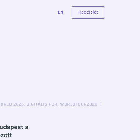
Kapcsolat
EN
,
,
ORLD 2026
DIGITÁLIS PCR
WORLDTOUR2026
udapest a
özött