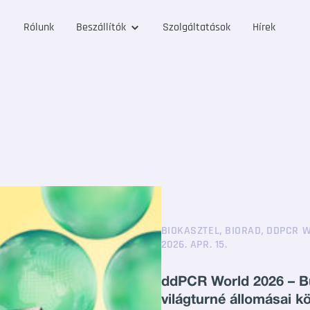
Rólunk
Beszállítók
Szolgáltatások
Hírek
,
,
BIOKASZTEL
BIORAD
DDPCR W
2026. APR. 15.
ddPCR World 2026 – B
világturné állomásai k