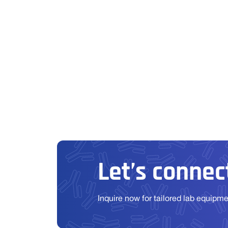
Let’s connect
Inquire now for tailored lab equipm