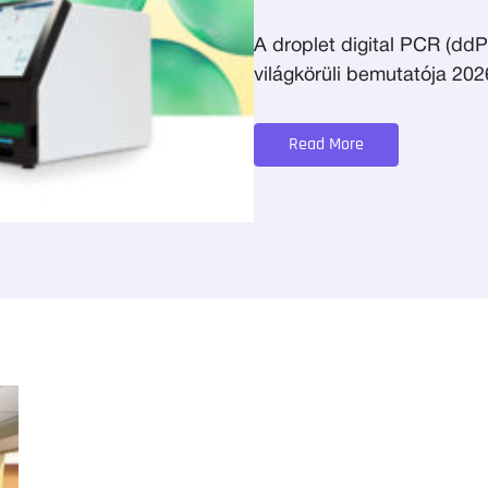
A droplet digital PCR (d
világkörüli bemutatója 20
Read More