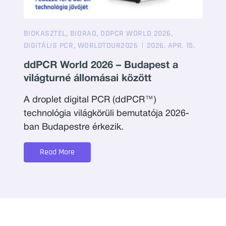
,
,
,
BIOKASZTEL
BIORAD
DDPCR WORLD 2026
,
DIGITÁLIS PCR
WORLDTOUR2026
2026. APR. 15.
ddPCR World 2026 – Budapest a
világturné állomásai között
A droplet digital PCR (ddPCR™)
technológia világkörüli bemutatója 2026-
ban Budapestre érkezik.
Read More