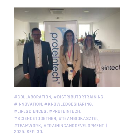
,
,
#COLLABORATION
#DISTRIBUTORTRAINING
,
,
#INNOVATION
#KNOWLEDGESHARING
,
,
#LIFESCIENCES
#PROTEINTECH
,
,
#SCIENCETOGETHER
#TEAMBIOKASZTEL
,
#TEAMWORK
#TRAININGANDDEVELOPMENT
2025. SEP. 30.