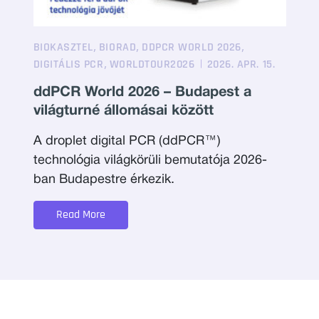
,
,
,
BIOKASZTEL
BIORAD
DDPCR WORLD 2026
,
DIGITÁLIS PCR
WORLDTOUR2026
2026. APR. 15.
ddPCR World 2026 – Budapest a
világturné állomásai között
A droplet digital PCR (ddPCR™)
technológia világkörüli bemutatója 2026-
ban Budapestre érkezik.
Read More