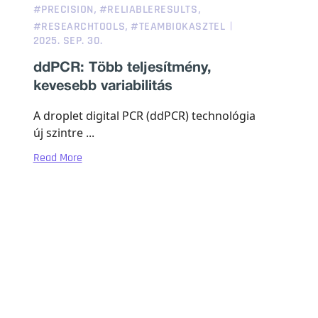
,
,
#PRECISION
#RELIABLERESULTS
,
#RESEARCHTOOLS
#TEAMBIOKASZTEL
2025. SEP. 30.
ddPCR: Több teljesítmény,
kevesebb variabilitás
A droplet digital PCR (ddPCR) technológia
új szintre ...
Read More