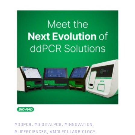
,
,
,
#DDPCR
#DIGITALPCR
#INNOVATION
,
,
#LIFESCIENCES
#MOLECULARBIOLOGY