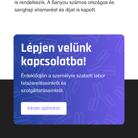
is rendelkezik. A Sanyou számos országos és
sanghaji elismerést és díjat is kapott.
Lépjen velünk
kapcsolatba!
Érdeklődjön a személyre szabott labor
felszereléseinkről és
szolgáltatásainkról.
Kérjen ajánlatot