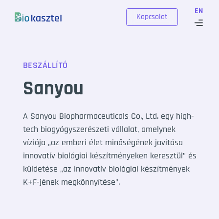
Skip to content
EN
Kapcsolat
BESZÁLLÍTÓ
Sanyou
A Sanyou Biopharmaceuticals Co., Ltd. egy high-
tech biogyógyszerészeti vállalat, amelynek
víziója „az emberi élet minőségének javítása
innovatív biológiai készítményeken keresztül” és
küldetése „az innovatív biológiai készítmények
K+F-jének megkönnyítése”.