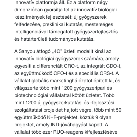
innovatív platformja áll. Ez a platform négy
dimenzióban gyorsítja fel az innovatív biológiai
készítmények fejlesztését: új gyógyszerek
felfedezése, preklinikai kutatás, mesterséges
intelligenciával támogatott gyógyszerfejlesztés
és határterületi tudományos kutatás.
A Sanyou átfogó „4C” üzleti modellt kínál az
innovatív biológiai gyógyszerek számára, amely
egyesíti a differenciált CRO-t, az integrált CDO-t,
az együttműködő CPO-t és a speciális CRS-t. A
vállalat globális marketinghálózatot épített ki, és
világszerte több mint 1200 gyógyszeripari és
biotechnológiai vállalattal kötött üzletet. Több
mint 1200 új gyógyszerkutatási és -fejlesztési
szolgáltatási projektet hajtott végre, több mint 50
együttműködő K+F-projektet, köztük 9 olyan
projektet, amely IND-jóváhagyást kapott. A
vállalat több ezer RUO-reagens kifejlesztésével