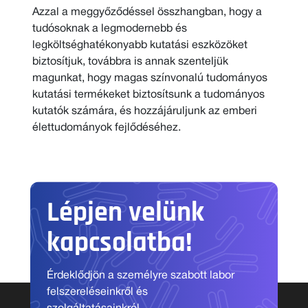
Azzal a meggyőződéssel összhangban, hogy a
tudósoknak a legmodernebb és
legköltséghatékonyabb kutatási eszközöket
biztosítjuk, továbbra is annak szenteljük
magunkat, hogy magas színvonalú tudományos
kutatási termékeket biztosítsunk a tudományos
kutatók számára, és hozzájáruljunk az emberi
élettudományok fejlődéséhez.
Lépjen velünk
kapcsolatba!
Érdeklődjön a személyre szabott labor
felszereléseinkről és