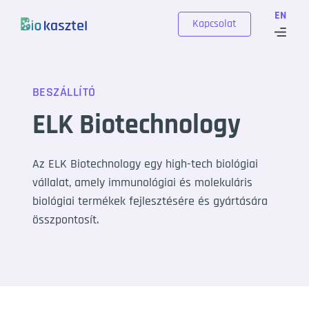
Skip to content
EN
Kapcsolat
BESZÁLLÍTÓ
ELK Biotechnology
Az ELK Biotechnology egy high-tech biológiai
vállalat, amely immunológiai és molekuláris
biológiai termékek fejlesztésére és gyártására
összpontosít.