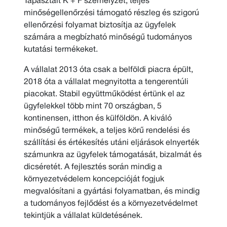
Tapasztalt K + F személyzet, teljes
minőségellenőrzési támogató részleg és szigorú
ellenőrzési folyamat biztosítja az ügyfelek
számára a megbízható minőségű tudományos
kutatási termékeket.
A vállalat 2013 óta csak a belföldi piacra épült,
2018 óta a vállalat megnyitotta a tengerentúli
piacokat. Stabil együttműködést értünk el az
ügyfelekkel több mint 70 országban, 5
kontinensen, itthon és külföldön. A kiváló
minőségű termékek, a teljes körű rendelési és
szállítási és értékesítés utáni eljárások elnyerték
számunkra az ügyfelek támogatását, bizalmát és
dicséretét. A fejlesztés során mindig a
környezetvédelem koncepcióját fogjuk
megvalósítani a gyártási folyamatban, és mindig
a tudományos fejlődést és a környezetvédelmet
tekintjük a vállalat küldetésének.