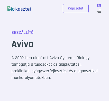
Skip to content
EN
Kapcsolat
BESZÁLLÍTÓ
Aviva
A 2002-ben alapított Aviva Systems Biology
támogatja a tudósokat az alapkutatási,
preklinikai, gyógyszerfejlesztési és diagnosztikai
munkafolyamatokban.