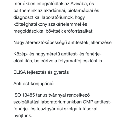
mértékben integrálódtak az Avivába, és
partnereink az akadémiai, biofarmáciai és
diagnosztikai laboratóriumok, hogy
költséghatékony szakértelemmel és
megoldásokkal bővítsék erőforrásaikat:
Nagy áteresztőképességű antitestek jellemzése
Közép- és nagyméretű antitest- és fehérje-
előállítás, beleértve a folyamatfejlesztést is.
ELISA fejlesztés és gyártás
Antitest-konjugáció
ISO 13485 tanúsítvánnyal rendelkező
szolgáltatási laboratóriumunkban GMP antitest-,
fehérje- és tesztgyártási szolgáltatásokat
nyújtunk.