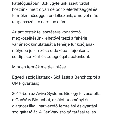
katalógusában. Sok ügyfelünk azért fordul
hozzánk, mert olyan célpont-lefedettséggel és
termékminőséggel rendelkezünk, amelyet más
reagensszállító nem tud elérni.
Az antitestek fejlesztésére vonatkozó
megközelítésünk lehetővé teszi a fehérje
variánsok kimutatását a fehérje funkciójának
mélyebb jellemzése érdekében fajonként,
sejttípusonként és betegségállapotonként.
Minden termék megtekintése
Egyedi szolgáltatások Skálázás a Benchtopról a
GMP gyártásig
2017-ben az Aviva Systems Biology felvásárolta
a GenWay Biotechet, az élettudományi és
diagnosztikai ipar vezető termelési és gyártási
szolgáltatóját. A GenWay szolgáltatásai teljes